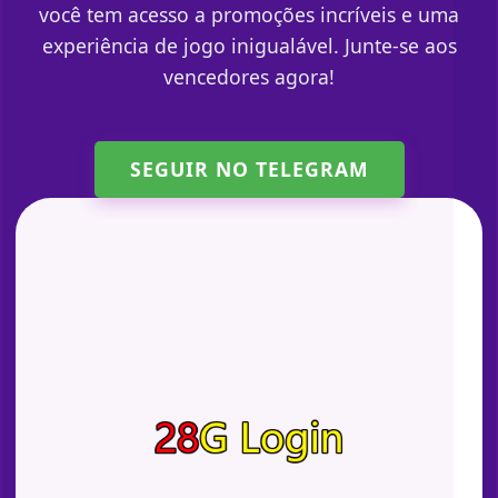
você tem acesso a promoções incríveis e uma
experiência de jogo inigualável. Junte-se aos
vencedores agora!
SEGUIR NO TELEGRAM