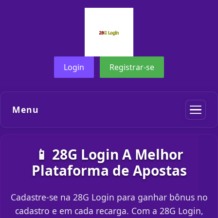
Login
Registrar-se
Menu
📱 28G Login A Melhor
Plataforma de Apostas
Cadastre-se na 28G Login para ganhar bônus no
cadastro e em cada recarga. Com a 28G Login,