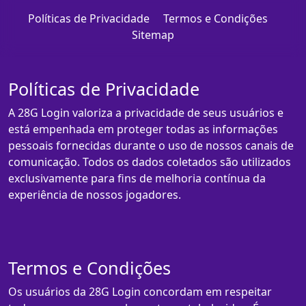
Políticas de Privacidade
Termos e Condições
Sitemap
Políticas de Privacidade
A 28G Login valoriza a privacidade de seus usuários e
está empenhada em proteger todas as informações
pessoais fornecidas durante o uso de nossos canais de
comunicação. Todos os dados coletados são utilizados
exclusivamente para fins de melhoria contínua da
experiência de nossos jogadores.
Termos e Condições
Os usuários da 28G Login concordam em respeitar