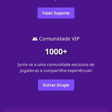
Falar Suporte
👥 Comunidade VIP
1000+
Junte-se a uma comunidade exclusiva de
jogadores e compartilhe experiências!
Entrar Grupo