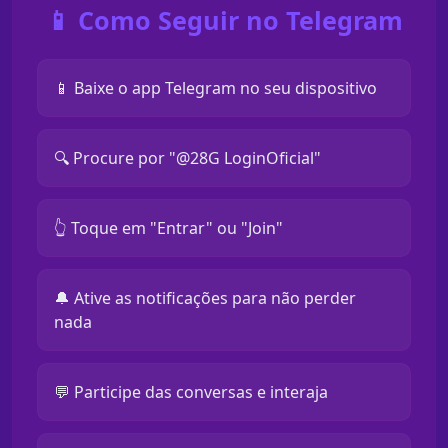
📱 Como Seguir no Telegram
📱 Baixe o app Telegram no seu dispositivo
🔍 Procure por "@28G LoginOficial"
👆 Toque em "Entrar" ou "Join"
🔔 Ative as notificações para não perder
nada
💬 Participe das conversas e interaja