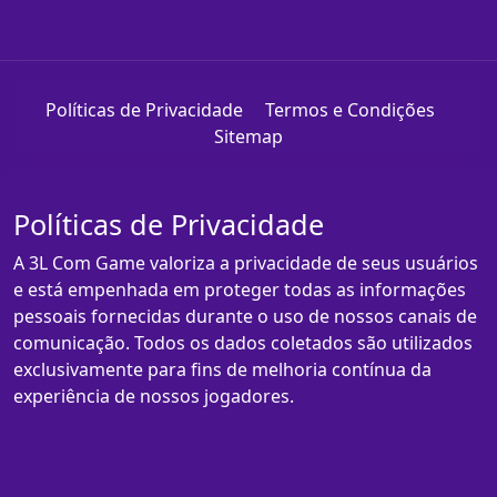
Políticas de Privacidade
Termos e Condições
Sitemap
Políticas de Privacidade
A 3L Com Game valoriza a privacidade de seus usuários
e está empenhada em proteger todas as informações
pessoais fornecidas durante o uso de nossos canais de
comunicação. Todos os dados coletados são utilizados
exclusivamente para fins de melhoria contínua da
experiência de nossos jogadores.