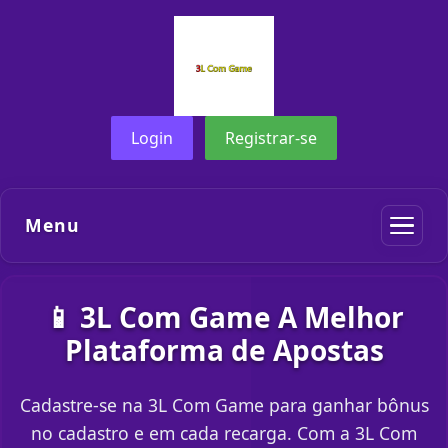
Login
Registrar-se
Menu
📱 3L Com Game A Melhor
Plataforma de Apostas
Cadastre-se na 3L Com Game para ganhar bônus
no cadastro e em cada recarga. Com a 3L Com