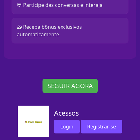
💬 Participe das conversas e interaja
🎁 Receba bônus exclusivos
automaticamente
SEGUIR AGORA
Acessos
Login
Registrar-se