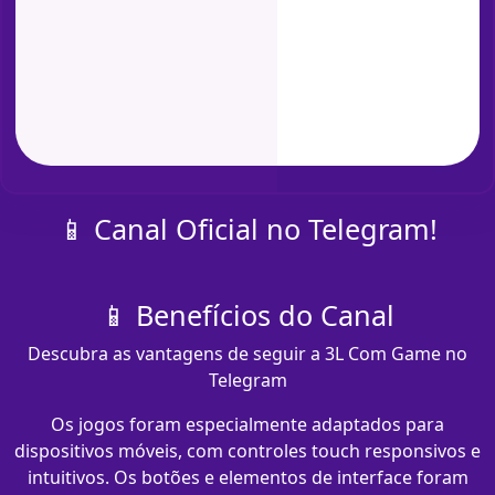
📱 Canal Oficial no Telegram!
📱 Benefícios do Canal
Descubra as vantagens de seguir a 3L Com Game no
Telegram
Os jogos foram especialmente adaptados para
dispositivos móveis, com controles touch responsivos e
intuitivos. Os botões e elementos de interface foram