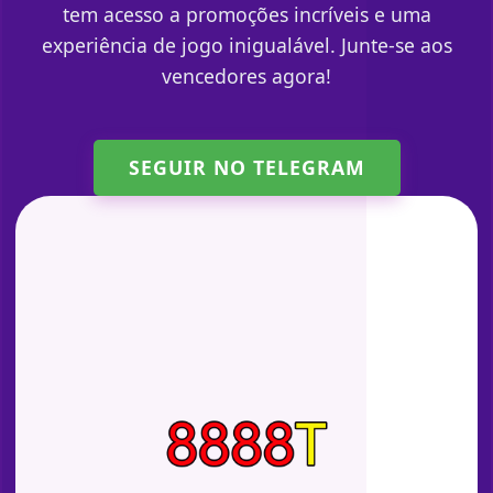
tem acesso a promoções incríveis e uma
experiência de jogo inigualável. Junte-se aos
vencedores agora!
SEGUIR NO TELEGRAM